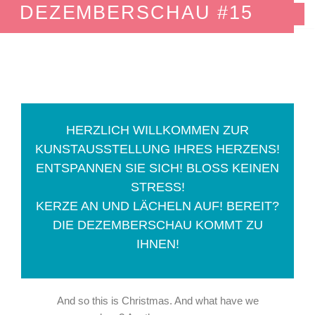
DEZEMBERSCHAU #15
Zum
Inhalt
springen
HERZLICH WILLKOMMEN ZUR
KUNSTAUSSTELLUNG IHRES HERZENS!
ENTSPANNEN SIE SICH! BLOSS KEINEN
STRESS!
KERZE AN UND LÄCHELN AUF! BEREIT?
DIE DEZEMBERSCHAU KOMMT ZU
IHNEN!
And so this is Christmas. And what have we